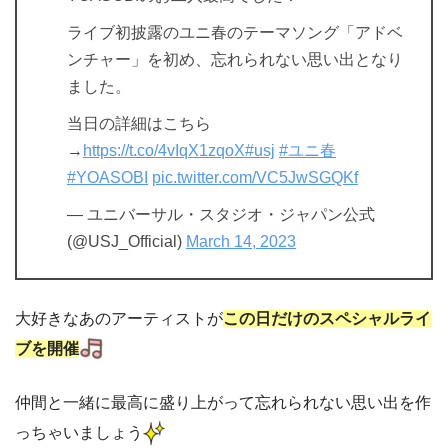
ライブ初披露のユニ春のテーマソング「アドベ
ンチャー」を初め、忘れられない思い出となり
ました。
当日の詳細はこちら
→
https://t.co/4vIqX1zqoX
#usj
#ユニ春
#YOASOBI
pic.twitter.com/VC5JwSGQKf
— ユニバーサル・スタジオ・ジャパン公式
(@USJ_Official)
March 14, 2023
大好きなあのアーティストが
この日だけのスペシャルライ
ブを開催
仲間と一緒に最高に盛り上がって忘れられない思い出を作
っちゃいましょう