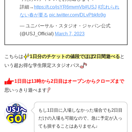
詳細→
https://t.co/jsYR6mvmVb
#USJ
#忘れられ
ない春が要る
pic.twitter.com/DLvPbkfo9g
— ユニバーサル・スタジオ・ジャパン公式
(@USJ_Official)
March 7, 2023
こちらは
1日分のチケットの値段でほぼ2日間遊べる
と
いう超お得な学生限定スタジオパス
1日目は13時から2日目はオープンからクローズまで
思いっきり遊べます
もし1日目に入場しなかった場合でも2日目
だけの入場も可能なので、急に予定が入っ
ても損することはありません♩