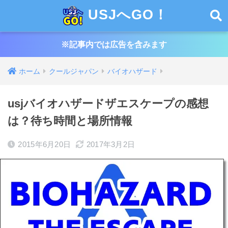
USJへGO！
※記事内では広告を含みます
ホーム
クールジャパン
バイオハザード
usjバイオハザードザエスケープの感想
は？待ち時間と場所情報
2015年6月20日
2017年3月2日