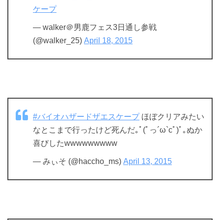
ケープ
— walker＠男鹿フェス3日通し参戦
(@walker_25)
April 18, 2015
#バイオハザードザエスケープ
ほぼクリアみたい
なとこまで行ったけど死んだ｡ﾟ(ﾟっ´ω`cﾟ)ﾟ｡ぬか
喜びしたwwwwwwwww
— みぃそ (@haccho_ms)
April 13, 2015