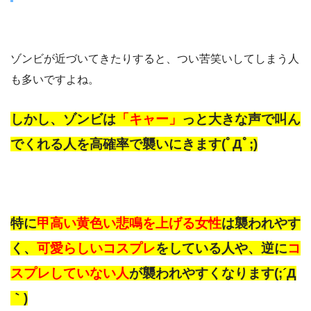
ゾンビが近づいてきたりすると、つい苦笑いしてしまう人
も多いですよね。
しかし、ゾンビは
「キャー」
っと大きな声で叫ん
でくれる人を高確率で襲いにきます(ﾟДﾟ;)
特に
甲高い黄色い悲鳴を上げる女性
は襲われやす
く、
可愛らしいコスプレ
をしている人や、逆に
コ
スプレしていない人
が襲われやすくなります(;´Д
｀)