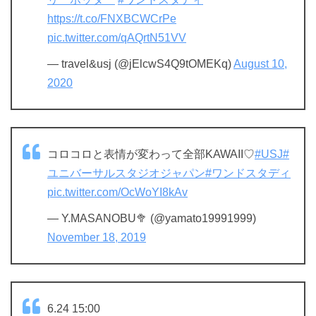
https://t.co/FNXBCWCrPe
pic.twitter.com/qAQrtN51VV
— travel&usj (@jElcwS4Q9tOMEKq)
August 10,
2020
コロコロと表情が変わって全部KAWAII♡
#USJ
#
ユニバーサルスタジオジャパン
#ワンドスタディ
pic.twitter.com/OcWoYI8kAv
— Y.MASANOBU🥦 (@yamato19991999)
November 18, 2019
6.24 15:00