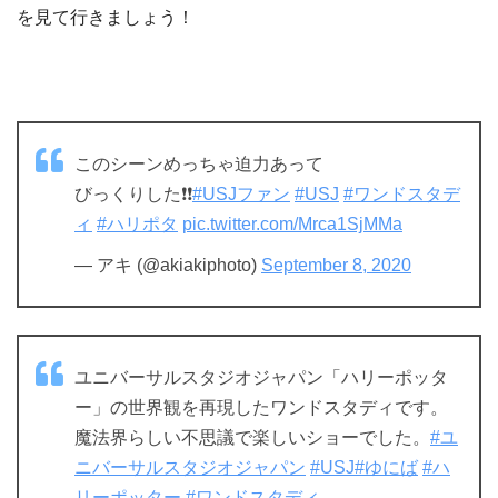
を見て行きましょう！
このシーンめっちゃ迫力あって
びっくりした❗❗
#USJファン
#USJ
#ワンドスタデ
ィ
#ハリポタ
pic.twitter.com/Mrca1SjMMa
— アキ (@akiakiphoto)
September 8, 2020
ユニバーサルスタジオジャパン「ハリーポッタ
ー」の世界観を再現したワンドスタディです。
魔法界らしい不思議で楽しいショーでした。
#ユ
ニバーサルスタジオジャパン
#USJ
#ゆにば
#ハ
リーポッター
#ワンドスタディ