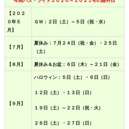
年間パス・ライト２０
２０
～２０
２１
年の除外日
【２０
２
０
年
５
ＧＷ：２日（土）～５日（祝・水）
月】
夏休み
：
７月２４日（祝
・
金）
・
２５日
【
７月
】
（土）
【
８
月】
夏休み＆お盆
：
６日（木）～２１日（金）
ハロウィン
：
５日（土）
・
６日（日）
１２日（土）
・
１３日（日）
【
９
月】
１９日（土）～２２日（祝
・
火）
２６日（土）
・
２７日（日）