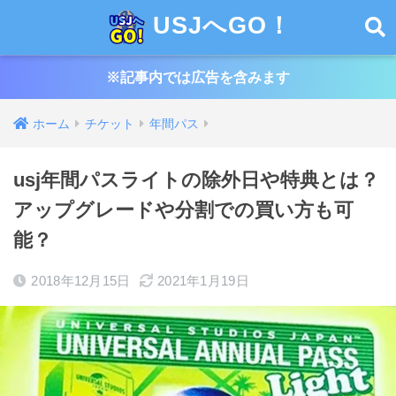
USJへGO！
※記事内では広告を含みます
ホーム
チケット
年間パス
usj年間パスライトの除外日や特典とは？
アップグレードや分割での買い方も可
能？
2018年12月15日
2021年1月19日