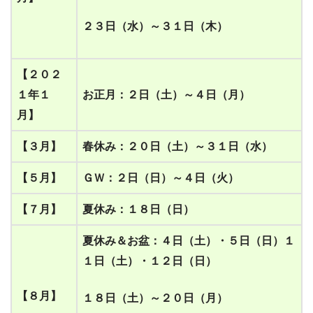
２３日（水）
～
３１日（木）
【
２０２
１年１
お正月
：
２日（土）～４日（月）
月】
【
３
月】
春休み
：
２０日（土）～３１日（水）
【
５
月】
ＧＷ
：
２日（日）～４日（火）
【
７
月】
夏休み
：
１８日（日）
夏休み＆お盆：４日（土）
・
５
日（日）１
１日（土）
・
１２
日（日）
【
８
月】
１８日（土）～２０日（月）