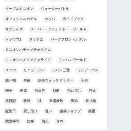
イーブルミニオン
ウォーターバトル
オフィシャルホテル
カッパ
ガイドブック
サプライズ
スーパー・ニンテンドー・ワールド
トラウマ2
ドラクエ
パークフロントホテル
ミニオンハチャメチャタイム
ミニオンハチャメチャライド
モンハンワールド
ユニバ
リニューアル
ルパン三世
ワンデーパス
乗り物
事故
妖怪ウォッチザラリー
子供
帽子
座席
当日券
戦略
払い戻し
料金
旅行記
映画
杖
来場者数
気温
被り物
誕生日
貸し借り
違い
金券ショップ
銭湯
閉園時間
防寒
雨天
ＧＷ