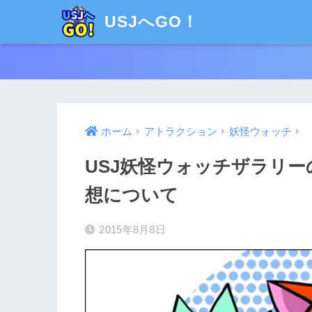
USJへGO！
ホーム
アトラクション
妖怪ウォッチ
USJ妖怪ウォッチザラリ
想について
2015年8月8日