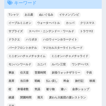
キーワード
Tシャツ
お土産
ぬいぐるみ
イケメンゾンビ
イーブルミニオン
ウォーターバトル
カッパ
クリスマス
サプライズ
スーパー・ニンテンドー・ワールド
トラウマ2
ドラクエ
ハリポタ
ハロウィーンホラーナイト
パークフロントホテル
マジカルスターライトパレード
ミニオンハチャメチャタイム
ミニオンハチャメチャライド
モンハンワールド
ユニバ
ルパン三世
ワンデーパス
事故
任天堂
営業時間
妖怪ウォッチザラリー
子供
座席
当日券
戦略
払い戻し
料金
旅行記
映画
杖
来場者数
気温
被り物
違い
金券ショップ
銭湯
閉園時間
雨天
麦わら大船団の宴レストラン
ＧＷ