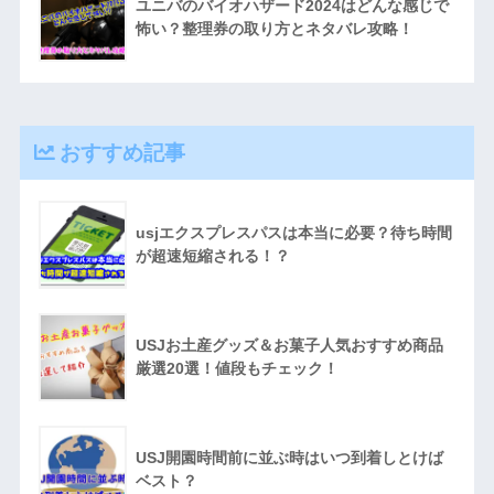
ユニバのバイオハザード2024はどんな感じで
怖い？整理券の取り方とネタバレ攻略！
おすすめ記事
usjエクスプレスパスは本当に必要？待ち時間
が超速短縮される！？
USJお土産グッズ＆お菓子人気おすすめ商品
厳選20選！値段もチェック！
USJ開園時間前に並ぶ時はいつ到着しとけば
ベスト？