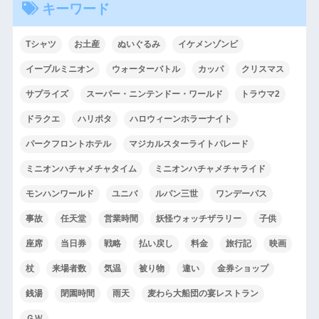
キーワード
Tシャツ
お土産
ぬいぐるみ
イケメンゾンビ
イーブルミニオン
ウォーターバトル
カッパ
クリスマス
サプライズ
スーパー・ニンテンドー・ワールド
トラウマ2
ドラクエ
ハリポタ
ハロウィーンホラーナイト
パークフロントホテル
マジカルスターライトパレード
ミニオンハチャメチャタイム
ミニオンハチャメチャライド
モンハンワールド
ユニバ
ルパン三世
ワンデーパス
事故
任天堂
営業時間
妖怪ウォッチザラリー
子供
座席
当日券
戦略
払い戻し
料金
旅行記
映画
杖
来場者数
気温
被り物
違い
金券ショップ
銭湯
閉園時間
雨天
麦わら大船団の宴レストラン
ＧＷ