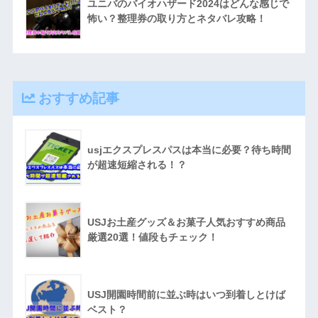
ユニバのバイオハザード2024はどんな感じで
怖い？整理券の取り方とネタバレ攻略！
おすすめ記事
usjエクスプレスパスは本当に必要？待ち時間
が超速短縮される！？
USJお土産グッズ＆お菓子人気おすすめ商品
厳選20選！値段もチェック！
USJ開園時間前に並ぶ時はいつ到着しとけば
ベスト？