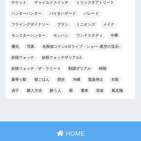
チケット
チャイルドスイッチ
トリックオアトリート
ハンターハンター
バイオハザード
パレード
フライングダイナソー
プラン
ミニオンズ
メイク
モンスターハンター
モンハン
ワンドスタディ
中華
優先
写真
名探偵コナン4-Dライブ・ショー~星空の宝石~
妖怪ウォッチ
妖怪ウォッチザリアル2
妖怪ウォッチ・ザ・ラリー３
戦国ザリアル
時期
最寄り駅
朝ごはん
歴史
沖縄
緊急停止
衣装
貞子
購入方法
酔う人
雨
電車
音楽
風見鶏
HOME